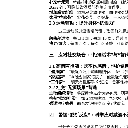
补充锌元素
：锌能抑制前列腺细胞增殖，建议多吃
20mg 锌，可降低饮酒后前列腺充血程度。
增加膳食纤维
：酒精易导致便秘，而便秘会通
饮用“护腺茶”
：将蒲公英、金银花、玉米须按
2.3 运动辅助：提升身体“抗酒力”
适度运动能加速酒精代谢，改善前列腺
凯格尔运动
：每日 3 组，每组 15 次，
快走/游泳
：每周 5 次，每次 30 分钟
三、应对社交场合：“拒酒话术”与“替
3.1 高情商拒酒：既不伤感情，也护健
“健康牌”
：“最近在吃中药调理身体，医生特
“家庭牌”
：“今晚要回家陪孩子，他最近总缠
“工作牌”
：“明天有重要手术/汇报，需要保
3.2 社交“无酒场景”营造
主动组织活动
：将应酬地点改为健身房、羽
携带“挡酒神器”
：如无酒精啤酒、气泡水，或
强调治疗效果
：向亲友说明控酒后症状改善（如
四、警惕“戒断反应”：科学应对减酒不
部分长期饮酒的患者在突然减酒时，可能