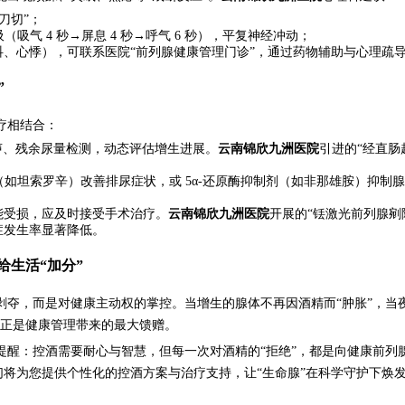
刀切”；
（吸气 4 秒→屏息 4 秒→呼气 6 秒），平复神经冲动；
、心悸），可联系医院“前列腺健康管理门诊”，通过药物辅助与心理疏
”
疗相结合：
超声、残余尿量检测，动态评估增生进展。
云南锦欣九洲医院
引进的“经直肠
剂（如坦索罗辛）改善排尿症状，或 5α-还原酶抑制剂（如非那雄胺）抑
能受损，应及时接受手术治疗。
云南锦欣九洲医院
开展的“铥激光前列腺剜
症发生率显著降低。
给生活“加分”
剥夺，而是对健康主动权的掌控。当增生的腺体不再因酒精而“肿胀”，当
，正是健康管理带来的最大馈赠。
提醒：控酒需要耐心与智慧，但每一次对酒精的“拒绝”，都是向健康前列
将为您提供个性化的控酒方案与治疗支持，让“生命腺”在科学守护下焕