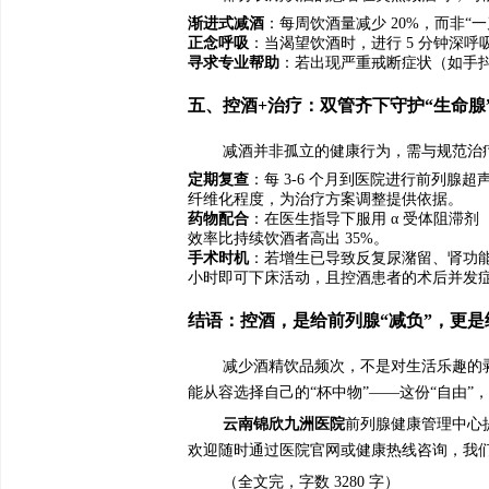
渐进式减酒
：每周饮酒量减少 20%，而非“一
正念呼吸
：当渴望饮酒时，进行 5 分钟深呼吸
寻求专业帮助
：若出现严重戒断症状（如手抖
五、控酒+治疗：双管齐下守护“生命腺
减酒并非孤立的健康行为，需与规范治
定期复查
：每 3-6 个月到医院进行前列腺
纤维化程度，为治疗方案调整提供依据。
药物配合
：在医生指导下服用 α 受体阻滞
效率比持续饮酒者高出 35%。
手术时机
：若增生已导致反复尿潴留、肾功
小时即可下床活动，且控酒患者的术后并发
结语：控酒，是给前列腺“减负”，更是
减少酒精饮品频次，不是对生活乐趣的
能从容选择自己的“杯中物”——这份“自由”
云南锦欣九洲医院
前列腺健康管理中心
欢迎随时通过医院官网或健康热线咨询，我们
（全文完，字数 3280 字）