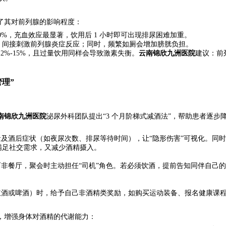
了其对前列腺的影响程度：
40%，充血效应最显著，饮用后 1 小时即可出现排尿困难加重。
，间接刺激前列腺炎症反应；同时，频繁如厕会增加膀胱负担。
2%-15%，且过量饮用同样会导致激素失衡。
云南锦欣九洲医院
建议：前
理”
南锦欣九洲医院
泌尿外科团队提出“3 个月阶梯式减酒法”，帮助患者逐步
量及酒后症状（如夜尿次数、排尿等待时间），让“隐形伤害”可视化。同
满足社交需求，又减少酒精摄入。
而非餐厅，聚会时主动担任“司机”角色。若必须饮酒，提前告知同伴自己
0ml 红酒或啤酒）时，给予自己非酒精类奖励，如购买运动装备、报名健康课
，增强身体对酒精的代谢能力：