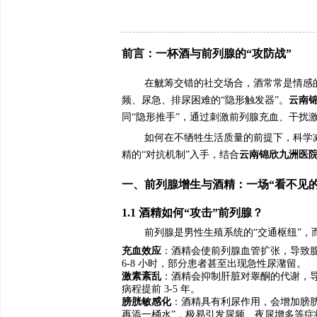
前言：一杯酒与前列腺的“攻防战”
在觥筹交错的社交场合，酒常常是情感的催
频、尿急、排尿困难的“隐形触发器”。
云南
同“隐形推手”，通过刺激前列腺充血、干扰
如何在不牺牲生活质量的前提下，科学
精的“对抗机制”入手，结合
云南锦欣九洲医
一、前列腺增生与酒精：一场“看不见的
1.1 酒精如何“攻击”前列腺？
前列腺是男性生殖系统的“交通枢纽”，
充血效应
：酒精会使前列腺血管扩张，导致腺
6-8 小时，部分患者甚至出现急性尿潴留。
激素紊乱
：酒精会抑制肝脏对睾酮的代谢，导
病程提前 3-5 年。
膀胱敏感化
：酒精具有利尿作用，会增加膀
再添一桶水”，极易引发尿频、夜尿增多等症