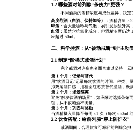
1.2 哪些酒对前列腺“杀伤力”更强？
不同酒类的酒精浓度与成分差异，决定
高度烈酒（白酒、伏特加等）
：酒精含量 ≥
啤酒
：含大量嘌呤与气泡，易引发尿酸升高
红酒
：虽然含抗氧化成分，但酒精浓度仍达 1
应超过 50ml。
二、科学控酒：从“被动戒断”到“主动管
2.1 制定“阶梯式减酒计划”
完全戒酒对许多患者而言难以坚持，
云
第 1 个月：记录与替代
用“饮酒日记”记录每次饮酒的时间、种类、
拟鸡尾酒口感，用桂圆红枣茶替代温酒，既
第 2 个月：场景隔离
避免“触发饮酒的场景”，如应酬时选择茶馆
谊，从不依赖酒杯衡量。
第 3 个月：巩固与奖励
当酒精摄入量降至每周 ≤1 次（每次 ≤5
2.2 饮食搭配：给前列腺“穿上防护衣”
减酒期间，合理饮食可减轻前列腺负担