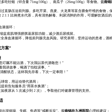
牡蛎（锌含量 71mg/100g）、南瓜子（26mg/100g）等食物。
云南锦
过直肠压迫前列腺。多吃芹菜、燕麦、火龙果等富含膳食纤维的食物，保持
 2:1:1 比例煮水代茶，具有清热解毒、利尿消肿的作用，可缓解饮酒后
血液循环：
通过收缩盆底肌增强膀胱逼尿肌功能，减少酒后尿残留。
，可促进全身血液循环，降低前列腺充血风险。研究表明，坚持运动的患者，酒精
代方案”
康
意叮嘱不能沾酒，下次我以茶代酒敬您！”
着我讲故事，喝酒了怕耽误事。”
持清醒状态，这杯我先存着，下次一定奉陪！”
毛球馆，用运动替代酒局；
提前告知服务员“用茶水换酒”；
夜尿从 5 次减少到 2 次），争取他们对健康管理的支持。
适
出现烦躁、失眠、焦虑等“戒断反应”。
云南锦欣九洲医院
心理科建议：