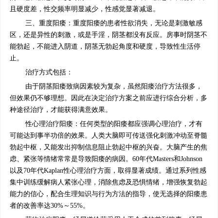
且硬度差，性交频率明显减少，性感觉显著减退。
三、重度阳痿：重度阳痿的患者性欲消失，无论是刺激敏感
区，还是异性的刺激，或是手淫，阴茎都没有反应。房事时阴茎不
能勃起，不能进入阴道，阴茎无勃起角度和硬度，导致性生活停
止。
治疗方式包括：
由于阴茎阳痿致病因素较为复杂，虽然阳痿治疗方法很多，
但效果仍不够理想。因此在决定治疗方案之前应进行综合分析，多
种途径治疗，才能获得满意效果。
性心理治疗阳痿：任何类型的阳痿都应强调心理治疗，才有
可能达到事半功倍的效果。人类大脑即可传送强化刺激冲动至脊髓
勃起中枢，又能发出抑制信息阻止勃起中枢的兴奋。大脑产生的焦
虑、紧张等情绪常常是导致阳痿的病因。60年代Masters和Johnson
以及70年代Kaplan性心理治疗方面，取得显著成绩。通过系列性感
集中训练缓解病人紧张心理，消除焦虑及恐惧情绪，增强恢复勃起
能力的信心，配合生理知识与行为方法的指导，使无选择的阳痿患
者的改善率达30%～55%。