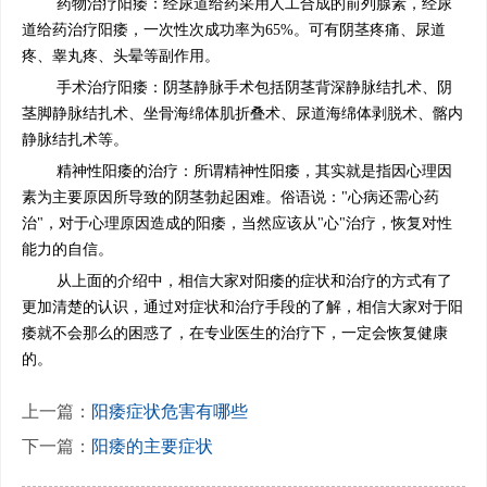
药物治疗阳痿：经尿道给药采用人工合成的前列腺素，经尿
道给药治疗阳痿，一次性次成功率为65%。可有阴茎疼痛、尿道
疼、睾丸疼、头晕等副作用。
手术治疗阳痿：阴茎静脉手术包括阴茎背深静脉结扎术、阴
茎脚静脉结扎术、坐骨海绵体肌折叠术、尿道海绵体剥脱术、髂内
静脉结扎术等。
精神性阳痿的治疗：所谓精神性阳痿，其实就是指因心理因
素为主要原因所导致的阴茎勃起困难。俗语说："心病还需心药
治"，对于心理原因造成的阳痿，当然应该从"心"治疗，恢复对性
能力的自信。
从上面的介绍中，相信大家对阳痿的症状和治疗的方式有了
更加清楚的认识，通过对症状和治疗手段的了解，相信大家对于阳
痿就不会那么的困惑了，在专业医生的治疗下，一定会恢复健康
的。
上一篇：
阳痿症状危害有哪些
下一篇：
阳痿的主要症状