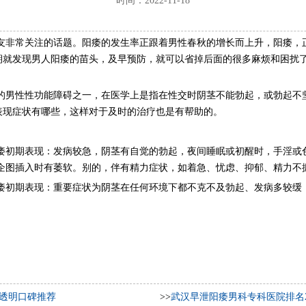
时间：2022-11-18
友非常关注的话题。阳痿的发生率正跟着男性春秋的增长而上升，阳痿，
期就发现男人阳痿的苗头，及早预防，就可以省掉后面的很多麻烦和困扰
的男性性功能障碍之一，在医学上是指在性交时阴茎不能勃起，或勃起不
表现症状有哪些，这样对于及时的治疗也是有帮助的。
痿初期表现：发病较急，阴茎有自觉的勃起，夜间睡眠或初醒时，手淫或
但企图插入时有萎软。别的，伴有精力症状，如着急、忧虑、抑郁、精力不
痿初期表现：重要症状为阴茎在任何环境下都不克不及勃起、发病多较缓
透明口碑推荐
>>
武汉早泄阳痿男科专科医院排名2