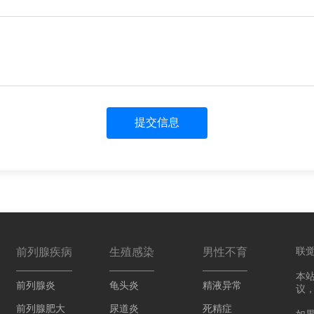
提交信息
前列腺疾病
生殖感染
男性不育
联
本
前列腺炎
龟头炎
精液异常
议
前列腺肥大
尿道炎
死精症