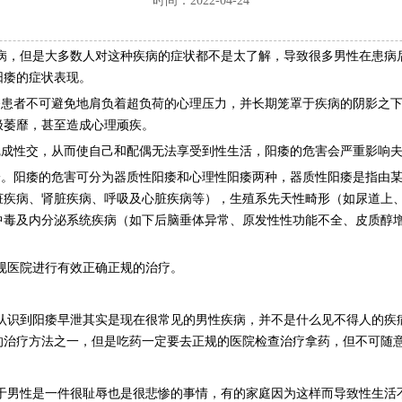
时间：2022-04-24
病，但是大多数人对这种疾病的症状都不是太了解，导致很多男性在患病
阳痿的症状表现。
痿患者不可避免地肩负着超负荷的心理压力，并长期笼罩于疾病的阴影之
极萎靡，甚至造成心理顽疾。
完成性交，从而使自己和配偶无法享受到性生活，阳痿的危害会严重影响
一。阳痿的危害可分为器质性阳痿和心理性阳痿两种，器质性阳痿是指由
脏疾病、肾脏疾病、呼吸及心脏疾病等），生殖系先天性畸形（如尿道上
中毒及内分泌系统疾病（如下后脑垂体异常、原发性性功能不全、皮质醇
规医院进行有效正确正规的治疗。
认识到阳痿早泄其实是现在很常见的男性疾病，并不是什么见不得人的疾
的治疗方法之一，但是吃药一定要去正规的医院检查治疗拿药，但不可随
于男性是一件很耻辱也是很悲惨的事情，有的家庭因为这样而导致性生活