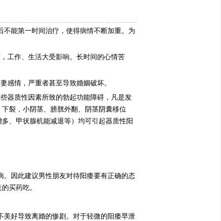
后不能第一时间治疗，使得病情不断加重。为
下，工作、生活大受影响。长时间的心情苦
夫妻感情，严重者甚至导致婚姻破坏。
某些器质性因素所致的勃起功能障碍，凡是发
、下裂，小阴茎、膀胱外翻、阴茎阴囊移位
增多、甲状腺机能减退等）均可引起器质性阳
病。因此建议男性朋友对待阳痿要有正确的态
意的买药吃。
不美好导致离婚的惨剧。对于轻微的阳痿早泄