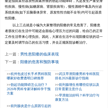
痿是指由某些器质性因素所致的勃起功能障碍，凡是发生严重全身
性疾病、慢性病(如糖尿病、肾脏疾病等)，慢性酒精中毒及内分泌
系统疾病(如下后脑垂体异常、原发性性功能不全等)均可引起器质
性阳痿。
以上三点就是小编为大家整理的阳痿的常见危害了。阳痿患
者朋友们在生活中可能还会面临心理压力过的问题，给自己的正常
工作生活带来心理负担。因此，大家在生活中出现阳痿症状的话一
定要及时调节自己的生活习惯，并去正规医院诊断治疗。
上一篇：
男性患阳痿的临床表现
下一篇：
阳痿的危害和预防事项
>>
杭州包皮过长手术男科医院
>>
武汉早泄阳痿男科专科医院
哪家好收费透明口碑推荐
排名2026最新诊疗指南
>>
勃起功能障碍怎么治疗？
>>
前列腺增生有哪些症状以及
2026年男科专家详解科学干预
日常需要注意什么
方案
>>
早泄能治好吗？科学治疗与
康复方法
>>
前列腺炎是什么原因引起的